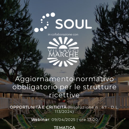
Skip
to
content
Aggiornamento normativo
obbligatorio per le strutture
ricettive
OPPORTUNITÀ E CRITICITÀ
(Risoluzione n . 67 - D.L.
113/2024)
Webinar
: 09/04/2025 | ore 17.00
TEMATICA