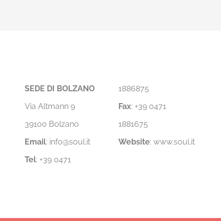
SEDE DI BOLZANO
1886875
Via Altmann 9
Fax
: +39 0471
39100 Bolzano
1881675
Email
:
info@soul.it
Website
:
www.soul.it
Tel
: +39 0471